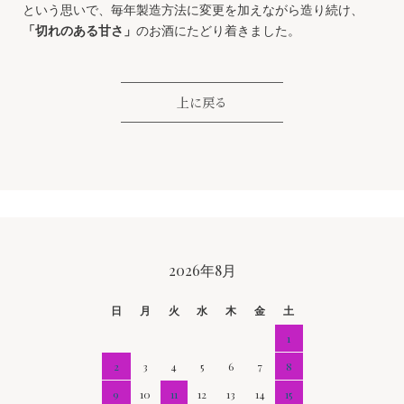
という思いで、毎年製造方法に変更を加えながら造り続け、
「切れのある甘さ」
のお酒にたどり着きました。
上に戻る
CALENDAR
2026年8月
日
月
火
水
木
金
土
1
2
3
4
5
6
7
8
9
10
11
12
13
14
15