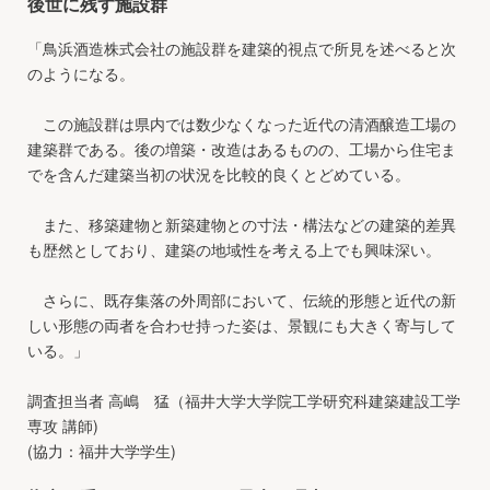
後世に残す施設群
「鳥浜酒造株式会社の施設群を建築的視点で所見を述べると次
のようになる。
この施設群は県内では数少なくなった近代の清酒醸造工場の
建築群である。後の増築・改造はあるものの、工場から住宅ま
でを含んだ建築当初の状況を比較的良くとどめている。
また、移築建物と新築建物との寸法・構法などの建築的差異
も歴然としており、建築の地域性を考える上でも興味深い。
さらに、既存集落の外周部において、伝統的形態と近代の新
しい形態の両者を合わせ持った姿は、景観にも大きく寄与して
いる。」
調査担当者 高嶋 猛（福井大学大学院工学研究科建築建設工学
専攻 講師)
(協力：福井大学学生)